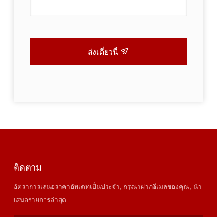
ส่งเดี๋ยวนี้
ติดตาม
อัตราการเสนอราคาอัพเดทเป็นประจํา, กรุณาฝากอีเมลของคุณ, นํา
เสนอรายการล่าสุด