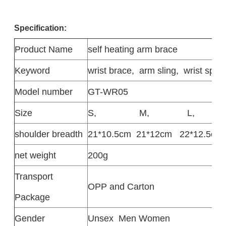
Specification:
Product
Name
self heating arm brace
Keyword
wrist brace,
arm sling,
wrist splin
Model number
GT-WR05
Size
S,
M,
L,
shoulder breadth
21*10.5cm
21*12cm
22*12.5cm
net weight
200g
Transport
OPP and Carton
Package
Gender
Unsex
Men Women