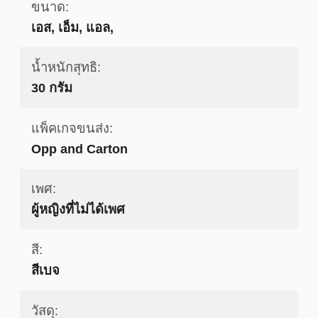
ขนาด:
เอส, เอ็ม, แอล,
น้ำหนักสุทธิ:
30 กรัม
แพ็คเกจขนส่ง:
Opp and Carton
เพศ:
ผู้หญิงที่ไม่ได้เพศ
สี:
สีเบจ
วัสดุ: