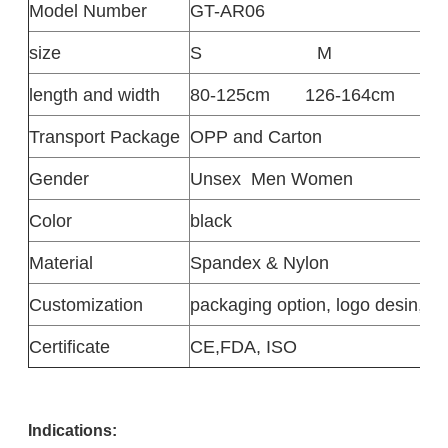
Model Number
GT-AR06
size
S
M
length and width
80-125cm
126-164cm
1
Transport Package
OPP and Carton
Gender
Unsex
Men Women
Color
black
Material
Spandex & Nylon
Customization
packaging option, logo desin,siz
Certificate
CE,FDA, ISO
Indications: