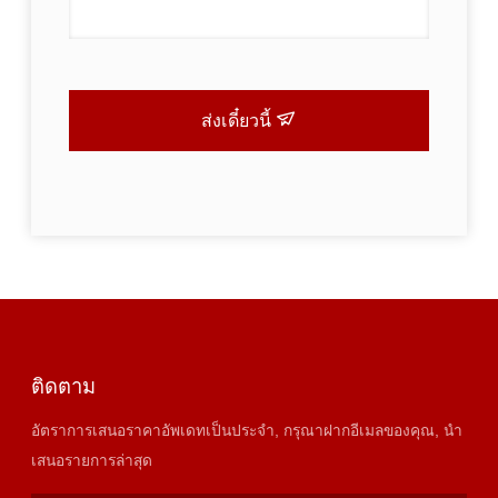
ส่งเดี๋ยวนี้
ติดตาม
อัตราการเสนอราคาอัพเดทเป็นประจํา, กรุณาฝากอีเมลของคุณ, นํา
เสนอรายการล่าสุด