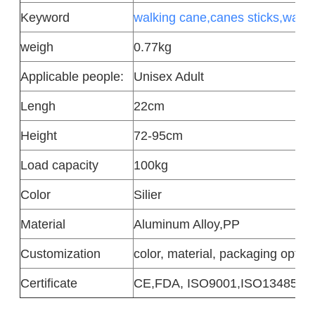
Keyword
walking cane,canes sticks,walki
weigh
0.77kg
Applicable people:
Unisex Adult
Lengh
22cm
Height
72-95cm
Load capacity
100kg
Color
Silier
Material
Aluminum Alloy,PP
Customization
color, material, packaging option
Certificate
CE,FDA, ISO9001,ISO13485