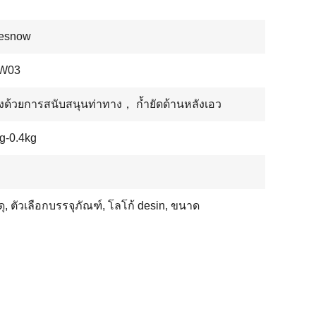
nesnow
W03
ลังด้วยการสนับสนุนท่าทาง， ก้ำยัดด้านหลังเอว
g-0.4kg
ัสดุ, ตัวเลือกบรรจุภัณฑ์, โลโก้ desin, ขนาด