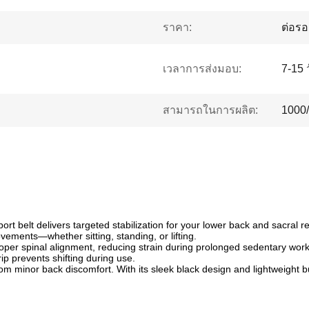
ราคา:
ต่อรอ
เวลาการส่งมอบ:
7-15 
สามารถในการผลิต:
1000/
port belt delivers targeted stabilization for your lower back and sacral
ements—whether sitting, standing, or lifting.
proper spinal alignment, reducing strain during prolonged sedentary wo
rip prevents shifting during use.
om minor back discomfort. With its sleek black design and lightweight buil