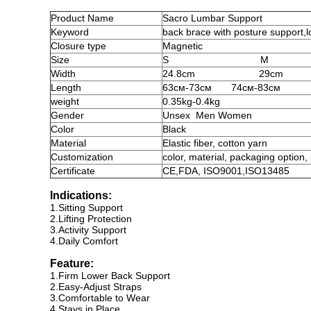
Product
Name
Sacro Lumbar Support
Keyword
back brace with posture support
,
l
Closure type
Magnetic
Size
S
M
Width
24.8cm
29cm
Length
63см-73см
74см-83см
weight
0.35kg-0.4kg
Gender
Unsex
Men Women
Color
Black
Material
Elastic fiber, cotton yarn
Customization
color, material, packaging option,
Certificate
CE,FDA, ISO9001,ISO13485
Indicatio
ns:
1.Sitting Support
2.Lifting Protection
3.Activity Support
4.Daily Comfort
Feature:
1.Firm Lower Back Support
2.Easy-Adjust Straps
3.Comfortable to Wear
4.Stays in Place