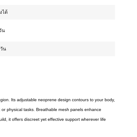
งได้
วัน
วัน
 region. Its adjustable neoprene design contours to your body,
rk or physical tasks. Breathable mesh panels enhance
d, it offers discreet yet effective support wherever life