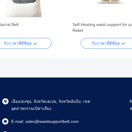
acral Belt
Self Heating waist support for p
Relief
รับราคาที่ดีที่สุด
รับราคาที่ดีที่สุด
เมืองเฮงชุย, จังหวัดเฮเบ่ย, จังหวัดอันปิง, เขต
R
อุตสาหกรรมเบิดาเลียง
ห
E-mail:
sales@waistsupportbelt.com