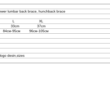
ower lumbar back brace, hunchback brace
L
XL
33cm
37cm
84см-95см
96см-105см
 logo desin,sizes