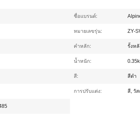
ชื่อแบรนด์:
Alpi
หมายเลขรุ่น:
ZY-S
คำหลัก:
รั้งห
น้ำหนัก:
0.35k
สี:
สีดำ
การปรับแต่ง:
สี, ว
485