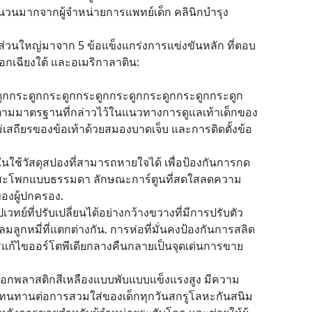
นมากจากผู้จําหน่ายการแพทย์เด็ก คลินิกบํารุง
่วนใหญ่มาจาก 5 ข้อแข็งแกร่งการแข่งขันหลัก ที่ตอบ
ออกเฉียงใต้ และอเมริกาลาติน:
กกระดูกกระดูกกระดูกกระดูกกระดูกกระดูกกระดูก
ตามมาตรฐานที่กล่าวไว้ในแนวทางการดูแลเท้าเด็กของ
ม่เสถียรของข้อเท้าด้วยสมองบาดเจ็บ และการติดตั้งข้อ
ยในใช้วัสดุสปองที่สามารถหายใจได้ เพื่อป้องกันการกด
สริมสะโพกแบบธรรมดา ลักษณะการ์ตูนที่สดใสลดความ
องผู้ปกครอง.
วทย์ที่ปรับเปลี่ยนได้อย่างกว้างขวางที่มีการปรับตัว
ูกหมี่ที่แตกต่างกัน. การห่อที่มั่นคงป้องกันการสลิด
ก้ไขออร์โตพีเดียกลางคืนกลายเป็นจุดเด่นการขาย
กพลาสติกสีเหลืองแบบพับแบบแข็งแรงสูง มีความ
ทนทานต่อการสวมใส่ของเด็กทุกวันสกรูโลหะกันสนิม