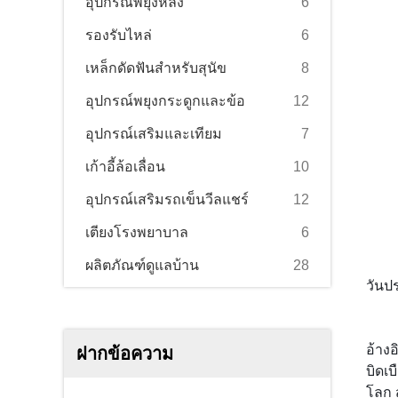
อุปกรณ์พยุงหลัง
6
รองรับไหล่
6
เหล็กดัดฟันสำหรับสุนัข
8
อุปกรณ์พยุงกระดูกและข้อ
12
อุปกรณ์เสริมและเทียม
7
เก้าอี้ล้อเลื่อน
10
อุปกรณ์เสริมรถเข็นวีลแชร์
12
เตียงโรงพยาบาล
6
ผลิตภัณฑ์ดูแลบ้าน
28
วันป
อ้าง
ฝากข้อความ
บิดเบ
โลก ส