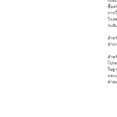
ระดั
ซื้อส
การใ
โรงพ
ระดั
สําห
ทําง
สําห
โปรด
ในฐา
และบ
คําส