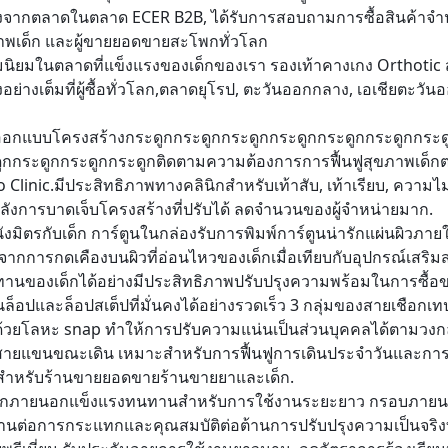
จากตลาดในตลาด ECER B2B, ได้รับการสอบถามการซื้อสินค้าจํานว
าพเด็ก และผู้ขายยอดขายสะโพกทั่วโลก
นิยมในตลาดที่แข็งแรงของเด็กของเรา รองเท้าคางเกง Orthotic ส
ย่างเต็มที่ผู้ซื้อทั่วโลก,ตลาดยุโรป, ตะวันออกกลาง, เอเชียตะวัน
อกแบบโครงสร้างกระดูกกระดูกกระดูกกระดูกกระดูกกระดูกกระดู
ูกกระดูกกระดูกกระดูกติดตามความต้องการการฟื้นฟูสุขภาพเด็ก
 Clinic.มีประสิทธิภาพทางคลินิกสําหรับเท้าสับ, เท้าเรียบ, ความไ
หลังการบาดเจ็บโครงสร้างที่ปรับได้ ลดจํานวนของผู้จําหน่ายมาก.
นังมิตรกับเด็ก การ์ตูนในกล่องรับการพิมพ์การ์ตูนน่ารักแผ่นผิวภา
งจากการกดเคืองบนผิวที่อ่อนไหวของเด็กเมื่อเทียบกับอุปกรณ์เ
ทานของเด็กได้อย่างมีประสิทธิภาพปรับปรุงความพร้อมในการซื้อข
็อปและล็อปสเต็ปที่มั่นคงได้อย่างรวดเร็ว 3 กลุ่มของสายเชือกเทปเ
ด้วยโลหะ snap ทําให้การปรับความแน่นเป็นส่วนบุคคลได้ตามวงกลมล
ายแขนขณะเดิน เหมาะสําหรับการฟื้นฟูการเดินประจําวันและการแ
สําหรับร้านขายยอดขายร้านขายยาและเด็ก.
อกภายนอกแข็งแรงทนทานสําหรับการใช้งานระยะยาว กรอบภายนอ
นต่อการกระแทกและคุณสมบัติต่อต้านการปรับปรุงความเป็นจริง