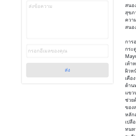
สนอง
สุขภ
ความ
สนองอ
การอ
กระด
Mayo
เท้า
ส่ง
ผิวห
เคือ
ต้าน
แขวนล
ช่วย
ของส
หลัก
เปลื
ทนทา