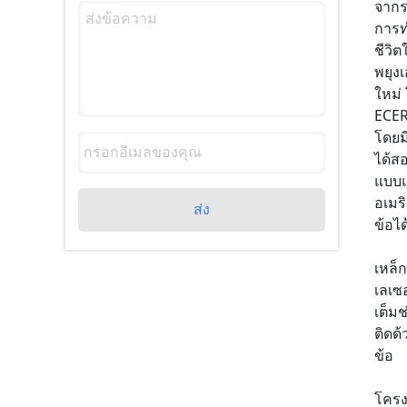
จากร
การท
ชีวิ
พยุง
ใหม่
ECER
โดยม
ได้ส
แบบแ
อเมร
ส่ง
ข้อไ
เหล็ก
เลเซ
เต็ม
ติดด
ข้อ
โครง