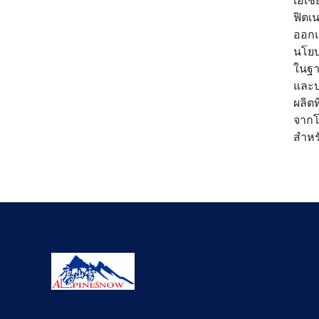
เอเช
ฟิตเ
ออกแ
นโยบ
ในฐา
และบ
ผลิต
จากโ
สำหร