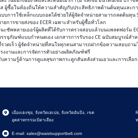
ียตะวันออกเฉียงใต้และละตินอเมริกา (มาเลเซีย อินโดนีเซีย บราซิล
นส ผู้ซื้อในท้องถิ่นให้ความสำคัญกับประสิทธิภาพด้านต้นทุนแล
บบการใช้เหล็กแบบถอดได้ช่วยให้ผู้จัดจำหน่ายสามารถลดต้นทุน S
ายการขายส่งของ ECER เฉพาะสำหรับผู้ซื้อทั่วโลก
นะซัพพลายเออร์ผู้ผลิตที่ได้รับการตรวจสอบแล้วบนแพลตฟอร์ม ECER
รรจุภัณฑ์แบบกำหนดเอง เอกสารการรับรอง CE ฉบับสมบูรณ์สำหรั
ที่รวดเร็ว ผู้จัดจำหน่ายที่สนใจทุกคนสามารถฝากข้อความสอบถามไ
รงงานและการจัดการตัวอย่างผลิตภัณฑ์ฟรี
ับความรู้ด้านการดูแลสุขภาพกระดูกสันหลังส่วนเอวและการเลือกอ
เมืองเฮงชุย, จังหวัดเฮเบ่ย, จังหวัดอันปิง, เขต
R
อุตสาหกรรมเบิดาเลียง
ห
E-mail:
sales@waistsupportbelt.com