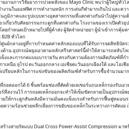
ายงานการวิจัยอาการปวดหลังของ Mayo Clinic พบว่าผู้ใหญ่ทั่วโ
ำงานในออฟฟิศ การทำงานหนัก การเล่นกีฬามากเกินไป และความเสื
ตในภูมิภาคและรูปแบบทางอุตสาหกรรมที่แตกต่างกันนำไปสู่ความต้อ
เอวเกี่ยวกับศัลยกรรมกระดูกที่แตกต่างกัน โรงงานของเราเปิดตัวอุป
 โดยกำหนดเป้าหมายไปที่ผู้ค้าส่ง ผู้จัดจำหน่ายยา ผู้นำเข้าการคุ
 B2B ทั่วโลก
ีศูนย์กลางอยู่ที่การกำหนดค่าหลักสองแบบที่ได้รับการจดสิทธิบัตร:
องด้าน อุปกรณ์พยุงเอวตามหลักสรีรศาสตร์นี้ทำให้สามารถสลับ
ข็งและการกดแบบเบารายวัน ตรงกับความต้องการผลิตภัณฑ์ที่ก
ิกาเหนือ ยุโรป ตะวันออกกลาง เอเชียตะวันออกเฉียงใต้ และโอเชีย
ด้เปรียบหลักในการแข่งขันของผลิตภัณฑ์สำหรับการซื้อจำนวนมา
ที่ถอดออกได้ 6 ชิ้นพร้อมช่องที่ตัดด้วยเลเซอร์
แถบเหล็กรองรับเอวห
อร์ที่สงวนไว้ การถอดเหล็กออกจะทำให้เข็มขัดกลายเป็นอุปกรณ์พยุงเ
ช่วยให้กระดูกสันหลังมีความมั่นคงแข็งแรงสำหรับการฟื้นฟูหมอ
้วยความร้อนช่วยหลีกเลี่ยงการขยับของเหล็กในระหว่างการดัด
สร้างสายรัดแบบ Dual Cross Power-Assist Compression มาพร้อม