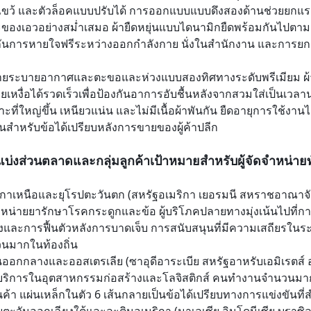
ขว้ และตัวล็อคแบบปรับได้ การออกแบบแบบดึงสองด้านช่วยยกแรงก
ของเอวอย่างสม่ำเสมอ ผ้ายืดหยุ่นแบบไดนามิกยืดพร้อมกันไปตามกา
ันการหายใจฟรีระหว่างออกกำลังกาย นั่งในสำนักงาน และการยก
ายระบายอากาศและตะขอและห่วงแบบสองทิศทางระดับพรีเมียม ผ้
ยเหงื่อได้รวดเร็วเพื่อป้องกันอาการอับชื้นหลังจากสวมใส่เป็นเวลา
าะที่ใหญ่ขึ้น เหนียวแน่น และไม่มีเนื้อผ้าพันกัน ยืดอายุการใช้ง
ด่นสำหรับข้อได้เปรียบหลังการขายของผู้ค้าปลีก
บ่งส่วนตลาดและกลุ่มลูกค้าเป้าหมายสำหรับผู้จัดจำหน่ายท
ิกาเหนือและยุโรปตะวันตก (สหรัฐอเมริกา เยอรมนี สหราชอาณาจัก
ำหน่ายยารักษาโรคกระดูกและข้อ ผู้บริโภคปลายทางมุ่งเน้นไปท
อรังและการฟื้นตัวหลังการบาดเจ็บ การสนับสนุนที่มีความเสถียรในร
นมากในท้องถิ่น
นออกกลางและออสเตรเลีย (ซาอุดีอาระเบีย สหรัฐอาหรับเอมิเรตส์ 
ห้บริการในอุตสาหกรรมก่อสร้างและโลจิสติกส์ คนทำงานจำนวนมา
นค้า แผ่นเหล็กในตัว 6 เส้นกลายเป็นข้อได้เปรียบทางการแข่งขันท