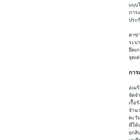
แบบไ
ภาระ
ประก
ตาข่
ระบา
ยึดเก
จุดเ
การแ
อเมร
จัดจ
เรื้
จำนว
ตะวั
ที่ใ
ยกสิ