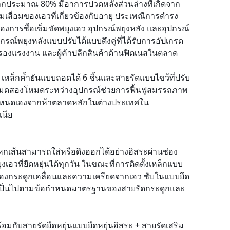
ลกประมาณ 80% มีอาการปวดหลังส่วนล่างที่เกิดจาก
่อมของเอวที่เกี่ยวข้องกับอายุ ประเพณีการดำรง
งการซื้อเข็มขัดพยุงเอว อุปกรณ์พยุงหลัง และอุปกรณ์
กรณ์พยุงหลังแบบปรับได้แบบดึงคู่ที่ได้รับการอัปเกรด
้มครองแรงงาน และผู้ค้าปลีกสินค้าด้านฟิตเนสในตลาด
 เหล็กค้ำยันแบบถอดได้ 6 ชิ้นและสายรัดแบบไขว้ที่ปรับ
โหมดสองโหมดระหว่างอุปกรณ์ช่วยการฟื้นฟูสมรรถภาพ
ำหนดเองจากห้าตลาดหลักในต่างประเทศใน
เนีย
ก
กเส้นสามารถใส่หรือดึงออกได้อย่างอิสระผ่านช่อง
อวที่ยืดหยุ่นได้ทุกวัน ในขณะที่การติดตั้งเหล็กแบบ
นรองกระดูกเคลื่อนและความเครียดจากเอว ซับในแบบยึด
งอ เป็นไปตามข้อกำหนดมาตรฐานของสายรัดกระดูกและ
กับสายรัดยืดหยุ่นแบบยืดหยุ่นอิสระ + สายรัดเสริม