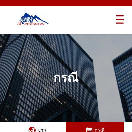
กรณี
ข่าว
กรณี